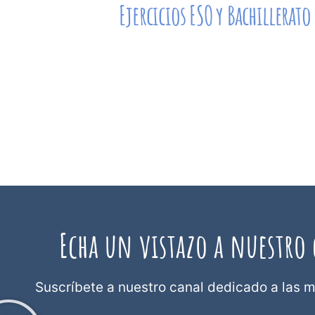
Ejercicios ESO y Bachillerato
Aquí podéis descargar una de nuestra
colecciones de ejercicios de matemáti
resueltos. Nivel ESO y bachillerato.
Temas: integrales indefinidas, límites 
funciones, polinomios, matrices, estadíst
vectores...
Echa un vistazo a nuestro 
Suscríbete a nuestro canal dedicado a las m