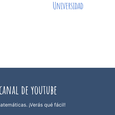
Universidad
s
Aquí podéis descargar una de nuestras
cas
colecciones de ejercicios de matemáticas
resueltos. Nivel Universidad. Temas: álgebra
de
básica, álgebra lineal, ecuaciones
ica,
diferenciales, cálculo numérico, variable
compleja...
canal de youtube
atemáticas. ¡Verás qué fácil!